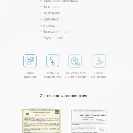
• Лифтовые / для шахт
• На кровлю
• На чердак
• Офисные
• В склад
• Эвакуационные
• Внутренние
Замки
Петли на
Огнестойкость
Краска
Гардиан
подшипнике
EIS 60 = 60 мин.
без свинца
Сертификаты соответствия