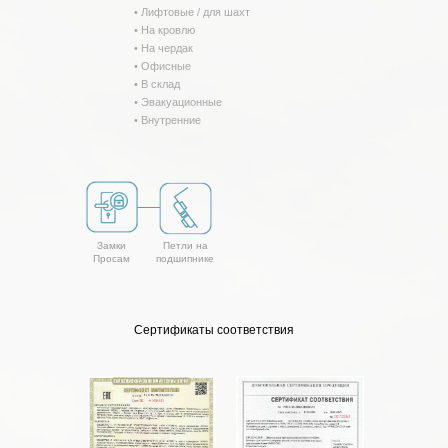
• Лифтовые / для шахт
• На кровлю
• На чердак
• Офисные
• В склад
• Эвакуационные
• Внутренние
Замки
Петли на
Просам
подшипнике
Сертификаты соответствия