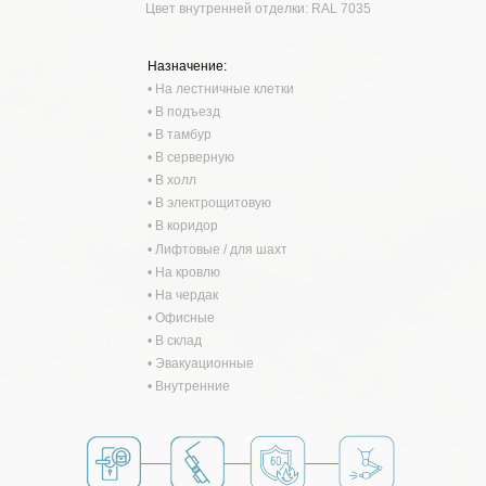
Цвет внутренней отделки: RAL 7035
Назначение:
• На лестничные клетки
• В подъезд
• В тамбур
• В серверную
• В холл
• В электрощитовую
• В коридор
• Лифтовые / для шахт
• На кровлю
• На чердак
• Офисные
• В склад
• Эвакуационные
• Внутренние