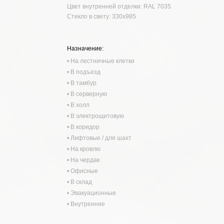
Цвет внутренней отделки: RAL 7035
Стекло в свету: 330х985
Назначение:
• На лестничные клетки
• В подъезд
• В тамбур
• В серверную
• В холл
• В электрощитовую
• В коридор
• Лифтовые / для шахт
• На кровлю
• На чердак
• Офисные
• В склад
• Эвакуационные
• Внутренние