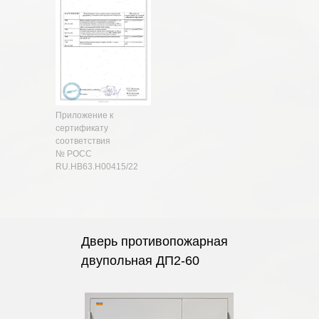
Приложение к
сертификату
соответствия
№ РОСС
RU.HB63.H00415/22
Дверь противопожарная
двупольная ДП2-60